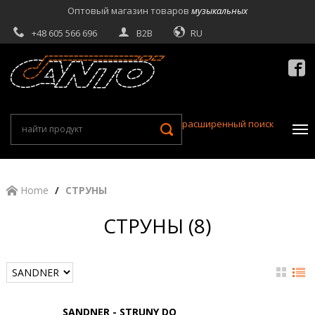
Оптовый магазин товаров
музыкальных
+48 605 566 696
B2B
RU

расширенный поиск
Home
СТРУНЫ
СТРУНЫ (8)
SANDNER - STRUNY DO